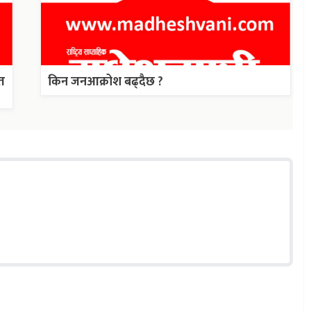
त
किन जनआक्रोश बढ्दैछ ?