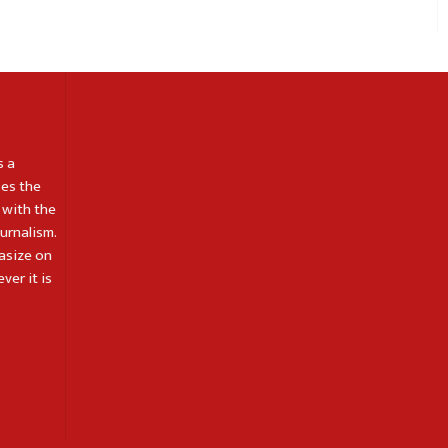
s a
es the
 with the
ournalism.
asize on
ver it is