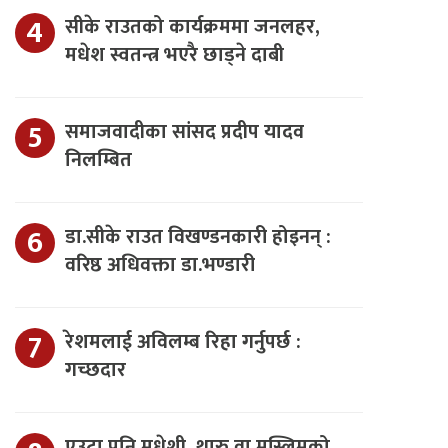
सीके राउतको कार्यक्रममा जनलहर,
मधेश स्वतन्त्र भएरै छाड्ने दाबी
समाजवादीका सांसद प्रदीप यादव
निलम्बित
डा.सीके राउत विखण्डनकारी होइनन् :
वरिष्ठ अधिवक्ता डा.भण्डारी
रेशमलाई अविलम्ब रिहा गर्नुपर्छ :
गच्छदार
एउटा पनि मधेशी, थारु वा मुस्लिमको