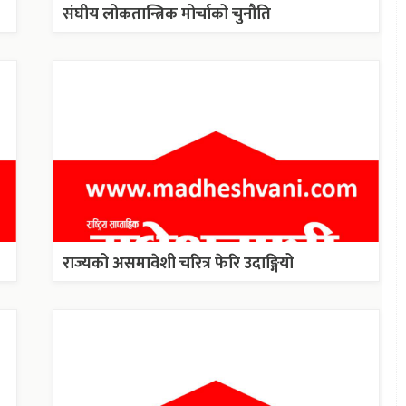
संघीय लोकतान्त्रिक मोर्चाको चुनौति
राज्यको असमावेशी चरित्र फेरि उदाङ्गियो