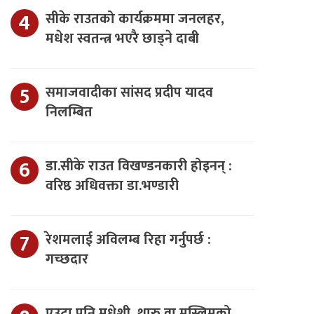
सीके राउतको कार्यक्रममा जनलहर,
मधेश स्वतन्त्र भएरै छाड्ने दाबी
समाजवादीका सांसद प्रदीप यादव
निलम्बित
डा.सीके राउत विखण्डनकारी होइनन् :
वरिष्ठ अधिवक्ता डा.भण्डारी
रेशमलाई अविलम्ब रिहा गर्नुपर्छ :
गच्छदार
एउटा पनि मधेशी, थारु वा मुस्लिमको