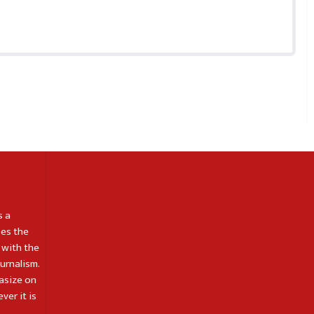
s a
es the
 with the
ournalism.
asize on
ver it is