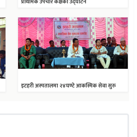
प्राथमिक उपचार कक्षको उद्घाटन
इटहरी अस्पतालमा २४घण्टे आकस्मिक सेवा सुरु