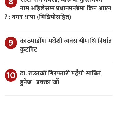
नाम अहिलेसम्म प्रधानमन्त्रीमा किन आएन
? : गगन थापा (भिडियोसहित)
काठमाडौंमा मधेशी व्यवसायीमाथि निर्घात
कुटपिट
डा. राउतको गिरफ्तारी महँगो साबित
हुनेछ : प्रवक्ता खाँ