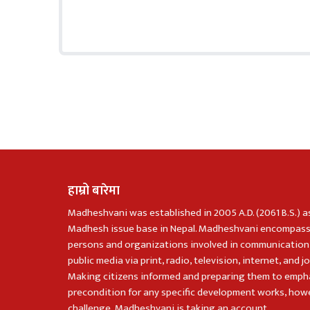
हाम्रो बारेमा
Madheshvani was established in 2005 A.D. (2061 B.S.) a
Madhesh issue base in Nepal. Madheshvani encompass
persons and organizations involved in communication
public media via print, radio, television, internet, and j
Making citizens informed and preparing them to emph
precondition for any specific development works, howe
challenge, Madheshvani is taking an account.