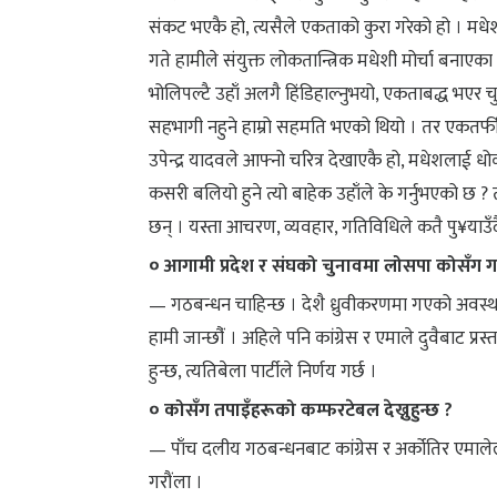
संकट भएकै हो, त्यसैले एकताको कुरा गरेको हो । 
गते हामीले संयुक्त लोकतान्त्रिक मधेशी मोर्चा बनाएक
भोलिपल्टै उहाँ अलगै हिंडिहाल्नुभयो, एकताबद्ध भएर 
सहभागी नहुने हाम्रो सहमति भएको थियो । तर एकतर्फ
उपेन्द्र यादवले आफ्नो चरित्र देखाएकै हो, मधेशलाई
कसरी बलियो हुने त्यो बाहेक उहाँले के गर्नुभएको छ ?
छन् । यस्ता आचरण, व्यवहार, गतिविधिले कतै पु¥याउँद
० आगामी प्रदेश र संघको चुनावमा लोसपा कोसँग गठ
— गठबन्धन चाहिन्छ । देशै ध्रुवीकरणमा गएको अवस्था
हामी जान्छौंं । अहिले पनि कांग्रेस र एमाले दुवैबाट प्र
हुन्छ, त्यतिबेला पार्टीले निर्णय गर्छ ।
० कोसँग तपाइँहरूको कम्फरटेबल देख्नुहुन्छ ?
— पाँच दलीय गठबन्धनबाट कांग्रेस र अर्कोतिर एमालेल
गरौंला ।