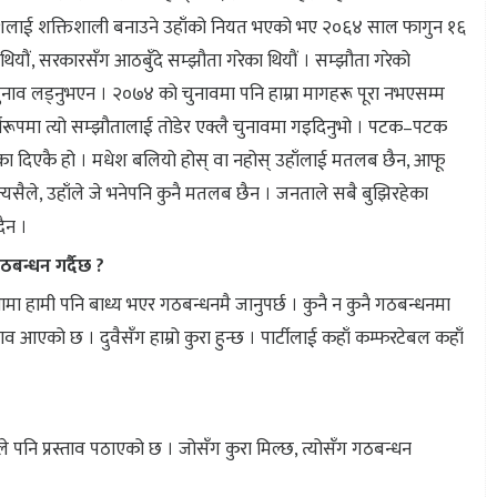
मधेशलाई शक्तिशाली बनाउने उहाँको नियत भएको भए २०६४ साल फागुन १६
ा थियौं, सरकारसँग आठबुँदे सम्झौता गरेका थियौं । सम्झौता गरेको
चुनाव लड्नुभएन । २०७४ को चुनावमा पनि हाम्रा मागहरू पूरा नभएसम्म
ीरूपमा त्यो सम्झौतालाई तोडेर एक्लै चुनावमा गइदिनुभो । पटक–पटक
 धोका दिएकै हो । मधेश बलियो होस् वा नहोस् उहाँलाई मतलब छैन, आफू
 त्यसैले, उहाँले जे भनेपनि कुनै मतलब छैन । जनताले सबै बुझिरहेका
ैन ।
बन्धन गर्दैछ ?
मा हामी पनि बाध्य भएर गठबन्धनमै जानुपर्छ । कुनै न कुनै गठबन्धनमा
स्ताव आएको छ । दुवैसँग हाम्रो कुरा हुन्छ । पार्टीलाई कहाँ कम्फरटेबल कहाँ
े पनि प्रस्ताव पठाएको छ । जोसँग कुरा मिल्छ, त्योसँग गठबन्धन