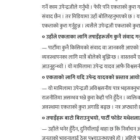
गर्ने काम उपेन्द्रजीले गर्नुभो । फेरि पनि एकताको कुरा 
संवाद छैन । तर मिडियामा उहाँ बोलिरहनुभएको छ । यस
एकताको कुरा गर्नुहुन्न । त्यसैले उपेन्द्रजी एकताको कुर
० उहाँले एकताका लागि तपाइँहरूसँग कुनै संवाद गर
— पार्टीमा कुनै किसिमको संवाद वा जानकारी आएको छै
व्यवस्थापनका लागि मात्रै बोलेको बुझिन्छ । वास्तवमै 
आउनुहुन्थ्यो । यो मामिलामा उपेन्द्र यादव आफै विश्वसन
० एकताको लागि यदि उपेन्द्र यादवको प्रस्ताव आयो
— यो मामिलामा उपेन्द्रजी अविश्वसनीय पात्र भइसक्न
राजनीतिमा असम्भव भन्ने कुरा केही पनि हुँदैन । व्यक
अवस्थामा एकताको कुरा अगाडि बढ्छ । नत्र अप्ठ्यारो 
० तपाइँहरू बाटो बिराउनुभयो, पार्टी फोडेर मधेशला
— उहाँले भनेर हुँदैन, दुनियाँलाई थाहा छ कि निर्वाचन 
जनताको भावनालाई ठेस पु¥याउनुभएको हो । अहिले पनि प