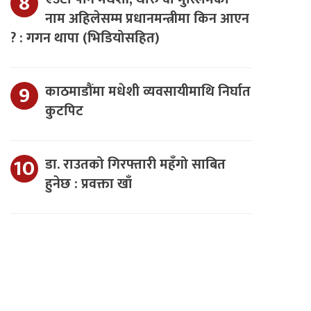
नाम अहिलेसम्म प्रधानमन्त्रीमा किन आएन
? : गगन थापा (भिडियोसहित)
काठमाडौंमा मधेशी व्यवसायीमाथि निर्घात
कुटपिट
डा. राउतको गिरफ्तारी महँगो साबित
हुनेछ : प्रवक्ता खाँ