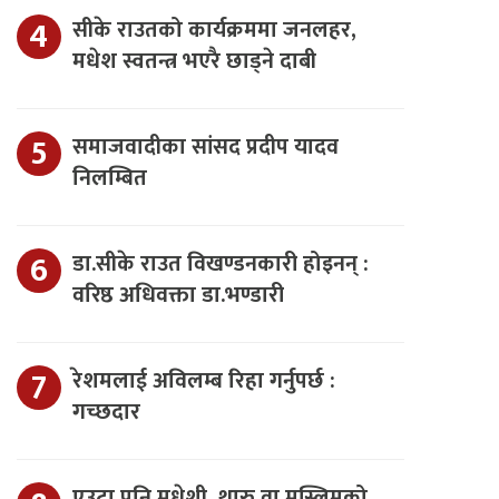
सीके राउतको कार्यक्रममा जनलहर,
मधेश स्वतन्त्र भएरै छाड्ने दाबी
समाजवादीका सांसद प्रदीप यादव
निलम्बित
डा.सीके राउत विखण्डनकारी होइनन् :
वरिष्ठ अधिवक्ता डा.भण्डारी
रेशमलाई अविलम्ब रिहा गर्नुपर्छ :
गच्छदार
एउटा पनि मधेशी, थारु वा मुस्लिमको