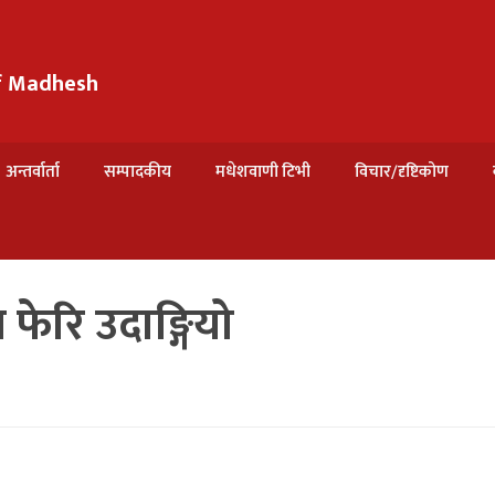
of Madhesh
अन्तर्वार्ता
सम्पादकीय
मधेशवाणी टिभी
विचार/दृष्टिकोण
 फेरि उदाङ्गियो