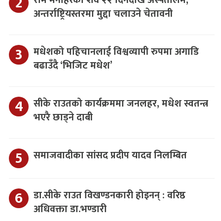
राम मनोहरको शव २२ दिनदेखि अस्पतालमै,
अन्तर्राष्ट्रियस्तरमा मुद्दा चलाउने चेतावनी
मधेशको पहिचानलाई विश्वव्यापी रुपमा अगाडि
बढाउँदै ‘भिजिट मधेश’
सीके राउतको कार्यक्रममा जनलहर, मधेश स्वतन्त्र
भएरै छाड्ने दाबी
समाजवादीका सांसद प्रदीप यादव निलम्बित
डा.सीके राउत विखण्डनकारी होइनन् : वरिष्ठ
अधिवक्ता डा.भण्डारी