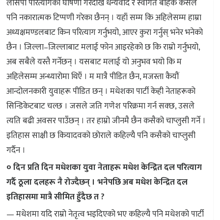
लोसपा परित्यागको घोषणा गरेदेखि धन्यवाद र स्वागत बाहेक कसैले
पनि नकारात्मक टिप्पणी गरेका छैनन् । यहाँ सम्म कि अहिलेसम्म हाम्रा
अध्यक्षमण्डलबाट किन परित्याग गर्नुभयो, आएर कुरा गर्नुस् भनेर भनेको
छैन । जिल्ला–जिल्लाबाट मलाई फोन आइरहेको छ कि राम्रो गर्नुभयो,
अब सबैले यस्तै गर्नेछन् । यसबाट मलाई यो अनुभव भयो कि म
अहिलेसम्म अन्ध्यारोमा थिएँ । म मात्रै पीडित छैन, मजस्ता कैयौं
आन्दोलनकारी युवाहरू पीडित छन् । मधेशका पार्टी केही नेताहरूको
सिन्डिकेटबाट चल्छ । जसले जति गणेश परिक्रमा गर्न सक्छ, उसले
त्यति बढी अवसर पाउँछन् । तर हाम्रो जीनमै छैन कसैको चाप्लुसी गर्ने ।
इतिहास साक्षी छ कियादवको छोराले कहिल्यै पनि कसैको चाप्लुसी
गर्दैन ।
० दिन प्रति दिन मधेशका युवा नेताहरू मधेश केन्द्रित दल परित्याग
गर्दै ठूला दलहरू नै रोज्दैछन् । भनेपछि अब मधेश केन्द्रित दल
इतिहासमा मात्रै सीमित हुँदैछ त ?
— मधेशमा यदि राम्रो नेतृत्व भइदिएको भए कहिल्यै पनि मधेशको पार्टी