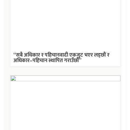
“सबै अधिकार र पहिचानवादी एकजुट भएर लड्छौं र
अधिकार–पहिचान स्थापित गराउँछौं”