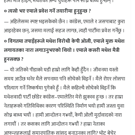
हामी मात्र होइन, मधेशका अन्य युवाहरू पनि सोच्न बाध्य हुन्छन् ।
० त्यसो भए एमाले प्रवेश गर्ने तयारीमा हुनुहुन्छ ?
— अहिलेसम्म स्पष्ट भइसकेको छैन । कांग्रेस, एमाले र जसपाबाट कुरा
आइरहेका छन्, जसमा मलाई सहज लाग्छ, त्यही पार्टीमा प्रवेश गर्नेछु ।
० विगतमा तपाइँहरूले मधेश विरोधी केपी ओली, एमाले मुक्त मधेश
लगायतका नारा लगाउनुभएको थियो । एमाले कसरी मधेश मैत्री
हुनसक्छ ?
— यो जतिको पीडाको घडी हाम्रो लागि केही हुँदैन । जीवनमा यस्तो
समय आउँछ भनेर मैले सपनामा पनि सोचेको थिइनँ । मैले रोएर लोसपा
परित्याग गर्ने निष्कर्षमा पुगेको हुँ । मैले कहिल्यै सोचेको थिइनँ कि
मधेशवादी पार्टी छोडेर कांग्रेस–एमालेतिर मेरो झुकाव हुन्छ । तर हाम्रा
नेताहरूको गतिविधिका कारण परिस्थिति निर्माण भयो हामी जस्ता युवा
सोच्न बाध्य भयौं । हामी आन्दोलन ग¥यौं, केपी ओली मुर्दावादको नारा
लगायौं । तर कसका लागि आन्दोलन ग¥यौं ? हाम्रा नेताका
आफन्तहरूलाई समानुपातिक सांसद बनाउनका लागि? भोट बेचेर