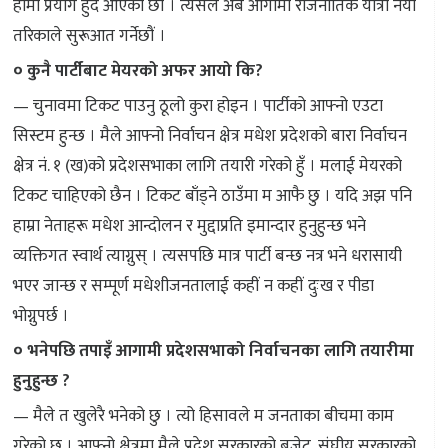
हामी प्रयोग हुँदै आएका छौं । त्यसैले अब आगामी राजनीतिक यात्रा नयाँ
तरिकाले सुरूआत गर्नेछौं ।
० कुनै पार्टीबाट मेयरको अफर आयो कि?
— चुनावमा टिकट पाउनु ठूलो कुरा होइन । पार्टीको आफ्नो एउटा
सिस्टम हुन्छ । मैले आफ्नो निर्वाचन क्षेत्र मधेश प्रदेशको बारा निर्वाचन
क्षेत्र नं. १ (ख)को प्रदेशसभाका लागि तयारी गरेको हुँ । मलाई मेयरको
टिकट चाहिएको छैन । टिकट बाँड्ने ठाउँमा म आफै छु । यदि अझ पनि
हाम्रा नेताहरू मधेश आन्दोलन र मुद्दाप्रति इमान्दार हुनुहुन्छ भने
व्यक्तिगत स्वार्थ त्याग्नुस् । त्यसपछि मात्र पार्टी बन्छ नत्र भने धरासायी
भएर जान्छ र सम्पूर्ण मधेशीजनतालाई कहीं न कहीं दुःख र पीडा
भोग्नुपर्छ ।
० भनेपछि तपाइँ आगामी प्रदेशसभाको निर्वाचनका लागि तयारीमा
हुनुहुन्छ ?
— मैले त खुलेरै भनेको छु । त्यो हिसावले म जनताका बीचमा काम
गरेको छु । आफ्नो क्षेत्रमा मैले प्रदेश सरकारको बजेट, संघीय सरकारको