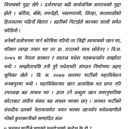
विप्लवको मुद्दा खेपे । दर्जनभन्दा बढी सार्वजनिक अपराधको मुद्दा
झेले । बर्दिया, बाँके, रुपन्देही, नवलपरासी, सिरहा, काठमाडौंको
हिरासतमा महिनौं बिताए । प्रहरीको पिटाईले कानका जाली समेत
फोडियो ।
अनेकौं प्रलोभनमा पार्न कोसिस गरियो तर जिद्दी स्वभावको खान घर,
परिवार त्याग्ना तयार भए तर डा. राउतको साथ छोडेनन् । वि.स.
२०७५ मा नेपाल सरकार र स्वतन्त्र मधेश गठबन्धनसँग सम्झौता
भयो । सम्झौतापछि उनी पुरै मधेशभरि संगठन निर्माणमा अहम्
भूमिका खेले । वि. स. २०७७ सालमा पार्टीको महाधिवेशन
जनकपुरमा भयो । महाधिवेशनमा खान अत्यधिक मत प्राप्त गरि
उपाध्यक्ष बन्न सफल भए । हाल उनै अब्दुल खान समानुपातिक
कोटाबाट संघीय संसद बन्न सफल भएका छन् । जनमत पार्टीको
संसदीय दलको नेतामासमेत चयन भएका खानसँग मधेशवाणीले
गरेको कुराकानीको सम्पादित अंशः
० जनमत पार्टीले पाएको मतादेशको सन्देश के हो ?