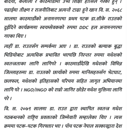
बर्दिया, कैलाली र काठमाडौंमा उच्च शिक्षा हासिल गरेका हुन् ।
पढाईमा तीक्ष्ण र राजनीतिबाट अत्यन्तै टाढा हुने खान वि. स. २०६८
सालमा काठमाडौंको अनामनगरमा प्रथम पटक डा.सीके राउतको
दुईदिने कार्यक्रममा स्वयम्सेवकको रुपमा DDC हल अनामनगरमा
गएका थिए ।
त्यहीं डा. राउतसँग सम्पर्कमा आए । डा. राउतको बल्याक बुद्धा
भिडियोबाट अत्यधिक प्रभावित भएपछि निरन्तर रुपमा मधेशको
स्वतन्त्रताका लागि लागिपरे । काठमाडौंदेखि मधेशको विभिन्न
जिल्लाहरुमा डा. राउतको छायाँको रुपमा मानिसहरुसँग भेटघाट,
छलफल, मधेशको इतिहासको परिचय सहित जागृत अभियानमा
लागि परे । NGO/INGO को राम्रो जागिर छोडेर मधेश मुक्तिमा लागि
परे ।
वि. स. २०७९ सालमा डा. राउत द्वारा स्थापित स्वतन्त्र मधेश
गठबन्धनको राष्ट्रिय प्रवक्ताको जिम्मेवारी सम्हालेका थिए । त्यस
क्रममा पटक–पटक गिरफ्तार भए । पाँच पटक नेपाल सरकारद्वारा देश