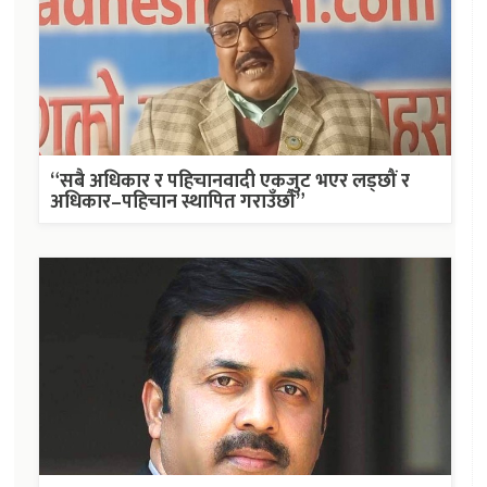
“सबै अधिकार र पहिचानवादी एकजुट भएर लड्छौं र
अधिकार–पहिचान स्थापित गराउँछौं”