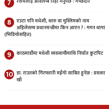
रेशमलाई अविलम्ब रिहा गर्नुपर्छ : गच्छदार
एउटा पनि मधेशी, थारु वा मुस्लिमको नाम
अहिलेसम्म प्रधानमन्त्रीमा किन आएन ? : गगन थापा
(भिडियोसहित)
काठमाडौंमा मधेशी व्यवसायीमाथि निर्घात कुटपिट
डा. राउतको गिरफ्तारी महँगो साबित हुनेछ : प्रवक्ता
खाँ