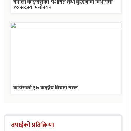
नेपाली काङ्ग्रेसको पेशागत तथा बुद्धिजीवी विभागमा
१० सदस्य मनोनयन
कांग्रेसको ३७ केन्द्रीय विभाग गठन
तपाईको प्रतिक्रिया